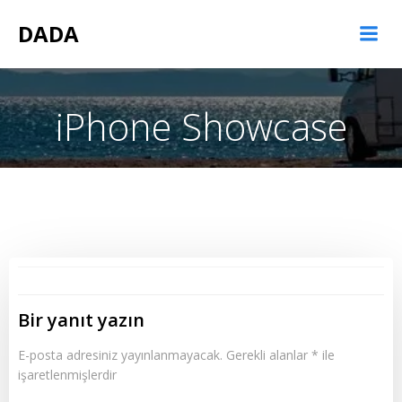
İçeriğe
DADA
geç
iPhone Showcase
Bir yanıt yazın
E-posta adresiniz yayınlanmayacak.
Gerekli alanlar
*
ile
işaretlenmişlerdir